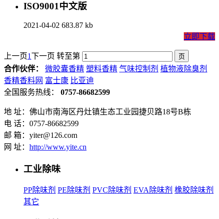
ISO9001中文版
2021-04-02
683.87 kb
立即下载
上一页
1
下一页
转至第
合作伙伴：
微胶囊香精
塑料香精
气味控制剂
植物液除臭剂
香精香料网
富士康
比亚迪
全国服务热线：
0757-86682599
地 址：佛山市南海区丹灶镇生态工业园捷贝路18号B栋
电 话：0757-86682599
邮 箱：yiter@126.com
网 址：
http://www.yite.cn
工业除味
PP除味剂
PE除味剂
PVC除味剂
EVA除味剂
橡胶除味剂
其它