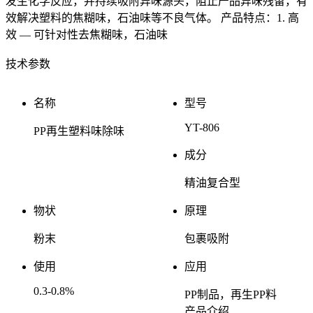
发生化学反应，并持续吸附异味源头，阻止产品异味残留，有
效解决塑料的焦糊味，石油味等不良气体。 产品特点：1. 高
效 — 可针对性去焦糊味，石油味
技术参数
名称
型号
YT-806
PP再生塑料味除味
成分
精油复合型
物状
原理
粉末
包裹吸附
使用
应用
0.3-0.8%
PP制品，再生PP料
产品介绍