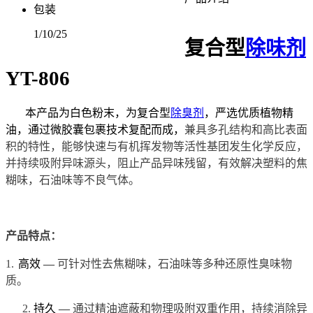
包装
1/10/25
复合型
除味剂
YT-806
本产品为白色粉末，为复合型
除臭剂
，严选优质植物精
油，通过微胶囊包裹技术复配而成，
兼具多孔结构和高比表面
积的特性，能够快速与有机挥发物等活性基团发生化学反应，
并持续吸附异味源头，阻止产品异味残留，有效解决塑料的焦
糊味，石油味等不良气体。
产品特点：
1.
高效 —
可针对性去焦糊味，石油味等多种还原性臭味物
质。
2.
持久 —
通过精油遮蔽和物理吸附双重作用，持续消除异