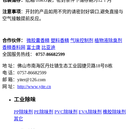
包装储存：
纸箱/10KG装，
密封条件下储存期为12个月
注意事项
：开封的产品如用不完的请密封好袋口,避免直接与
空气接触提前反应。
合作伙伴：
微胶囊香精
塑料香精
气味控制剂
植物液除臭剂
香精香料网
富士康
比亚迪
全国服务热线：
0757-86682599
地 址：佛山市南海区丹灶镇生态工业园捷贝路18号B栋
电 话：0757-86682599
邮 箱：yiter@126.com
网 址：
http://www.yite.cn
工业除味
PP除味剂
PE除味剂
PVC除味剂
EVA除味剂
橡胶除味剂
其它