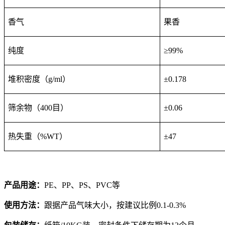
香气
果香
纯度
≥
99%
堆积密度（
g/ml
）
±
0.178
筛余物（
400
目）
±
0.06
热失重（
%WT
）
±
47
产品用途：
PE
、PP、PS、PVC等
使用方法：
跟据产品气味大小，按建议比例0.1-0.3%